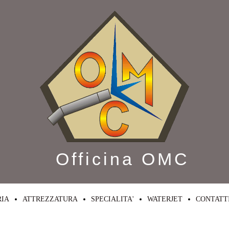
Officina OMC
RIA
ATTREZZATURA
SPECIALITA'
WATERJET
CONTATT